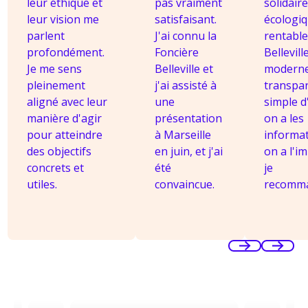
leur éthique et
pas vraiment
solidaire
leur vision me
satisfaisant.
écologiq
parlent
J'ai connu la
rentable 
profondément.
Foncière
Bellevill
Je me sens
Belleville et
moderne
pleinement
j'ai assisté à
transpar
aligné avec leur
une
simple d
manière d'agir
présentation
on a les
pour atteindre
à Marseille
informat
des objectifs
en juin, et j'ai
on a l'im
concrets et
été
je
utiles.
convaincue.
recomm