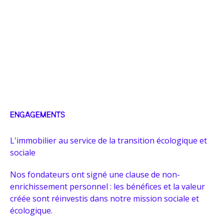
locatif
engagés
et à venir
moyen
La
Maison
Tiers-
Le
La
Les
Maison
Halle
Clovis
Lab
Chai
Balise
Halles
des
aux
des
des
de
médias
poissons
Transitions
moulins
la
Libres
ENGAGEMENTS
Cartoucherie
L'immobilier au service de la transition écologique et
sociale
Nos fondateurs ont signé une clause de non-
enrichissement personnel : les bénéfices et la valeur
créée sont réinvestis dans notre mission sociale et
écologique.